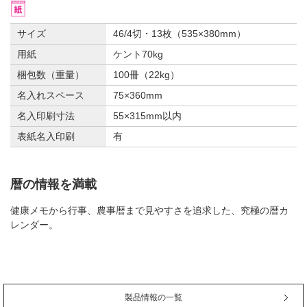
サイズ
46/4切・13枚（535×380mm）
用紙
ケント70kg
梱包数（重量）
100冊（22kg）
名入れスペース
75×360mm
名入印刷寸法
55×315mm以内
表紙名入印刷
有
暦の情報を満載
健康メモから行事、農事暦まで見やすさを追求した、究極の暦カ
レンダー。
製品情報の一覧