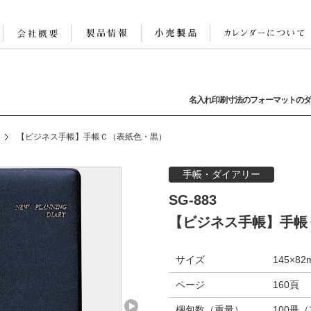
名入れ印刷寸法のフォーマットのダ
【ビジネス手帳】手帳Ｃ（表紙色・黒）
手帳・ダイアリー
SG-883
【ビジネス手帳】手帳
サイズ
145×82
ページ
160頁
梱包数（重量）
100冊（