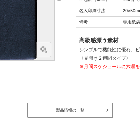
名入印刷寸法
20×50
備考
専用紙
高級感漂う素材
シンプルで機能性に優れ、ビ
〈見開き２週間タイプ〉
※月間スケジュールに六曜を
製品情報の一覧