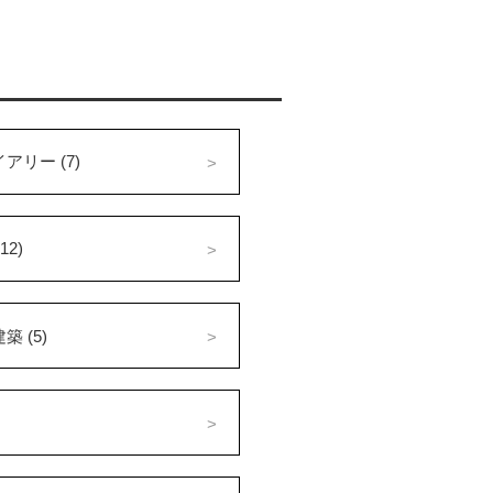
アリー (7)
12)
 (5)