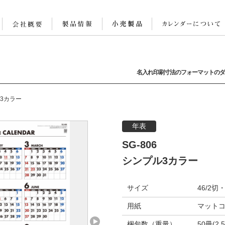
名入れ印刷寸法のフォーマットのダ
3カラー
年表
SG-806
シンプル3カラー
サイズ
46/2切
用紙
マットコ
梱包数（重量）
50冊(2.5