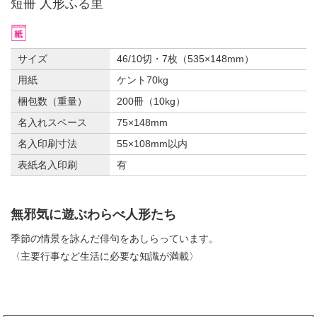
短冊 人形ふる里
サイズ
46/10切・7枚（535×148mm）
用紙
ケント70kg
梱包数（重量）
200冊（10kg）
名入れスペース
75×148mm
名入印刷寸法
55×108mm以内
表紙名入印刷
有
無邪気に遊ぶわらべ人形たち
季節の情景を詠んだ俳句をあしらっています。
〈主要行事など生活に必要な知識が満載〉