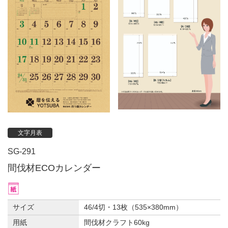
文字月表
SG-291
間伐材ECOカレンダー
サイズ
46/4切・13枚（535×380mm）
用紙
間伐材クラフト60kg