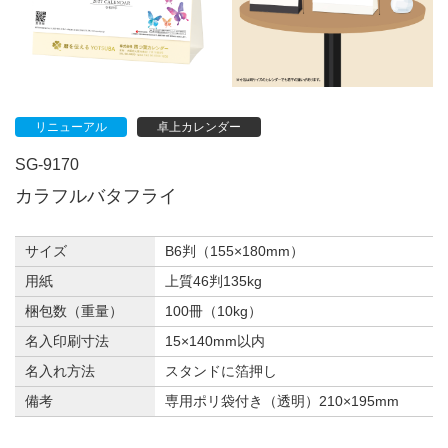
リニューアル
卓上カレンダー
SG-9170
カラフルバタフライ
サイズ
B6判（155×180mm）
用紙
上質46判135kg
梱包数（重量）
100冊（10kg）
名入印刷寸法
15×140mm以内
名入れ方法
スタンドに箔押し
備考
専用ポリ袋付き（透明）210×195mm