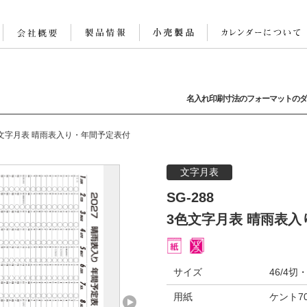
名入れ印刷寸法のフォーマットのダ
文字月表 晴雨表入り・年間予定表付
文字月表
SG-288
3色文字月表 晴雨表
サイズ
46/4切
用紙
ケント70