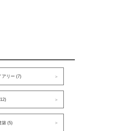
アリー (7)
12)
 (5)