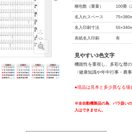
梱包数（重量）
100冊（
名入れスペース
75×380
名入印刷寸法
55×34
表紙名入印刷
有
見やすい3色文字
機能性を重視し、多彩な暦の
〈健康知識や年中行事・農事
●現品は見本と多少異なる場
※全自動機製品の為、バラ扱いの
入はできません。