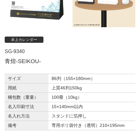
卓上カレンダー
SG-9340
青煌-SEIKOU-
サイズ
B6判（155×180mm）
用紙
上質46判150kg
梱包数（重量）
100冊（10kg）
名入印刷寸法
15×140mm以内
名入れ方法
スタンドに箔押し
備考
専用ポリ袋付き（透明）210×195mm