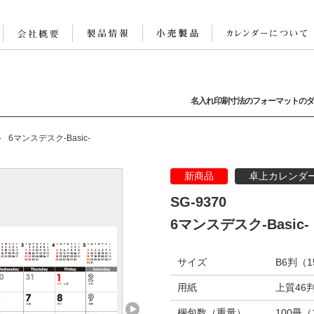
名入れ印刷寸法のフォーマットのダ
6マンスデスク-Basic-
新商品
卓上カレンダ
SG-9370
6マンスデスク-Basic-
サイズ
B6判（1
用紙
上質46判
梱包数（重量）
100冊（