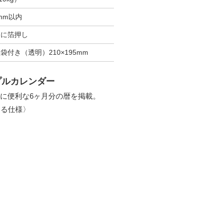
0mm以内
ドに箔押し
袋付き（透明）210×195mm
プルカレンダー
に便利な6ヶ月分の暦を掲載。
する仕様〉